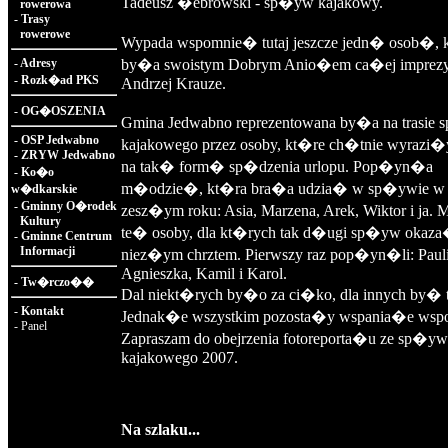
Tadeusz �ebrowski - sp�yw kajakowy.
rowerowa
-
Trasy
rowerowe
Wypada wspomnie� tutaj jeszcze jedn� osob�, 
-
Adresy
by�a swoistym Dobrym Anio�em ca�ej imprezy
-
Rozk�ad PKS
Andrzej Krauze.
-
OG�OSZENIA
Gmina Jedwabno reprezentowana by�a na trasie
-
OSP Jedwabno
kajakowego przez osoby, kt�re ch�tnie wyrazi
-
ZRYW Jedwabno
na tak� form� sp�dzenia urlopu. Pop�yn�a
-
Ko�o
m�odzie�, kt�ra bra�a udzia� w sp�ywie w
w�dkarskie
-
Gminny O�rodek
zesz�ym roku: Asia, Marzena, Arek, Wiktor i ja.
Kultury
te� osoby, dla kt�rych tak d�ugi sp�yw okaz
-
Gminne Centrum
Informacji
niez�ym chrztem. Pierwszy raz pop�yn�li: Pauli
Agnieszka, Kamil i Karol.
-
Tw�rczo��
Dal niekt�rych by�o za ci�ko, dla innych by� to
-
Kontakt
Jednak�e wszystkim pozosta�y wspania�e wspo
-
Panel
Zapraszam do obejrzenia fotoreporta�u ze sp�y
kajakowego 2007.
Na szlaku...