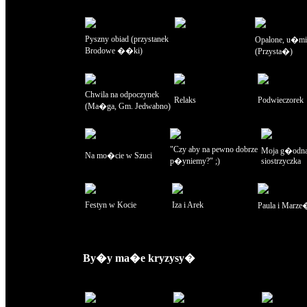
Pyszny obiad (przystanek
Opalone, u�mi
Brodowe ��ki)
(Przysta�)
Chwila na odpoczynek
Relaks
Podwieczorek
(Ma�ga, Gm. Jedwabno)
"Czy aby na pewno dobrze
Moja g�odn
Na mo�cie w Szuci
p�yniemy?" ;)
siostrzyczka
Festyn w Kocie
Iza i Arek
Paula i Marze
By�y ma�e kryzysy�