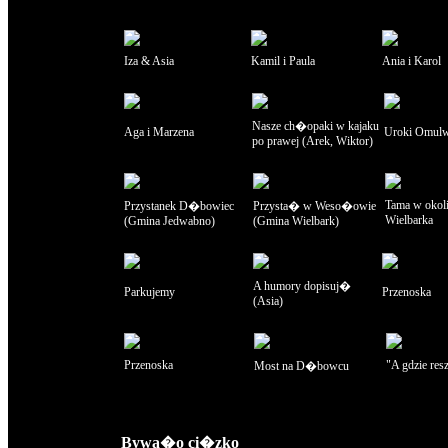
Iza & Asia
Kamil i Paula
Ania i Karol
Nasze ch�opaki w kajaku
Aga i Marzena
Uroki Omul
po prawej (Arek, Wiktor)
Tama w okol
Przystanek D�bowiec
Przysta� w Weso�owie
Wielbarka
(Gmina Jedwabno)
(Gmina Wielbark)
A humory dopisuj�
Parkujemy
Przenoska
(Asia)
Przenoska
"A gdzie resz
Most na D�bowcu
Bywa�o ci�zko