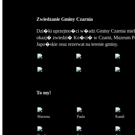
Zwiedzanie Gminy Czarnia
Dzi�ki uprzejmo�ci w�adz Gminy Czarnia mi
okazj� zwiedzi� Ko�ci� w Czarni, Muzeum Po
Japo�skie oraz rezerwat na terenie gminy.
To my!
Marzena
Paula
Kamil