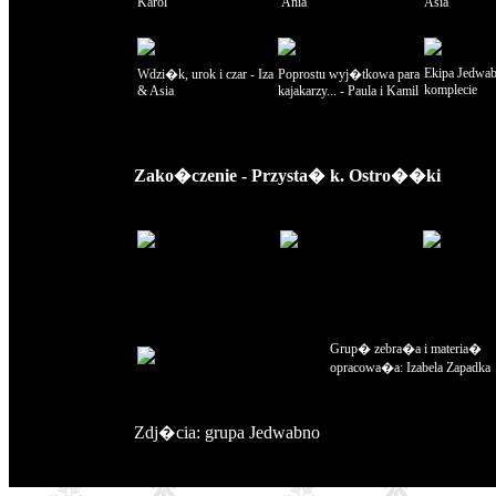
Karol
Ania
Asia
Ekipa Jedwa
Wdzi�k, urok i czar - Iza
Poprostu wyj�tkowa para
komplecie
& Asia
kajakarzy... - Paula i Kamil
Zako�czenie - Przysta� k. Ostro��ki
Grup� zebra�a i materia�
opracowa�a: Izabela Zapadka
Zdj�cia: grupa Jedwabno