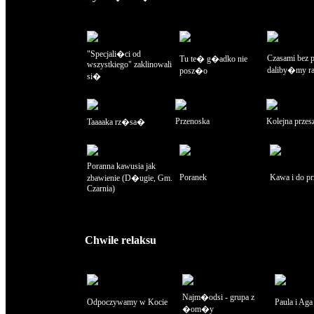
"Specjali�ci od
Czasami bez 
Tu te� g�adko nie
wszystkiego" zaklinowali
daliby�my r
posz�o
si�
Przenoska
Kolejna przes
Taaaaka rz�sa�
Poranna kawusia jak
Poranek
Kawa i do pr
zbawienie (D�ugie, Gm.
Czarnia)
Chwile relaksu
Najm�odsi - grupa z
Odpoczywamy w Kocie
Paula i Aga
�om�y