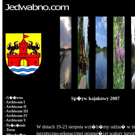
-
G��wna
Sp�yw kajakowy 2007
-
Archiwum I
-
Archiwum II
-
Archiwum III
-
Archiwum IV
-
Archiwum V
-
Po�o�enie
W dniach 19-23 sierpnia wzi�li�my udzia� w im
-
Teren
turystyczno-rekreacyjnej promuj�cej walory turys