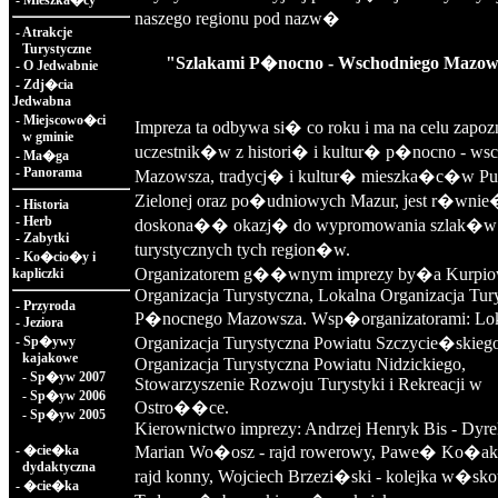
-
Mieszka�cy
naszego regionu pod nazw�
-
Atrakcje
Turystyczne
"Szlakami P�nocno - Wschodniego Mazow
-
O Jedwabnie
-
Zdj�cia
Jedwabna
-
Miejscowo�ci
Impreza ta odbywa si� co roku i ma na celu zapoz
w gminie
uczestnik�w z histori� i kultur� p�nocno - ws
-
Ma�ga
-
Panorama
Mazowsza, tradycj� i kultur� mieszka�c�w Pu
Zielonej oraz po�udniowych Mazur, jest r�wni
-
Historia
-
Herb
doskona�� okazj� do wypromowania szlak�w
-
Zabytki
turystycznych tych region�w.
-
Ko�cio�y i
Organizatorem g��wnym imprezy by�a Kurpio
kapliczki
Organizacja Turystyczna, Lokalna Organizacja Tur
-
Przyroda
P�nocnego Mazowsza. Wsp�organizatorami: Lo
-
Jeziora
-
Sp�ywy
Organizacja Turystyczna Powiatu Szczycie�skieg
kajakowe
Organizacja Turystyczna Powiatu Nidzickiego,
-
Sp�yw 2007
Stowarzyszenie Rozwoju Turystyki i Rekreacji w
-
Sp�yw 2006
Ostro��ce.
-
Sp�yw 2005
Kierownictwo imprezy: Andrzej Henryk Bis - Dyrek
-
�cie�ka
Marian Wo�osz - rajd rowerowy, Pawe� Ko�ak
dydaktyczna
rajd konny, Wojciech Brzezi�ski - kolejka w�sko
-
�cie�ka