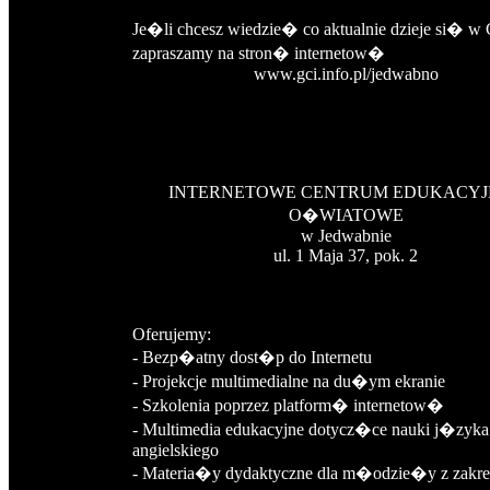
Je�li chcesz wiedzie� co aktualnie dzieje si� w
zapraszamy na stron� internetow�
www.gci.info.pl/jedwabno
INTERNETOWE CENTRUM EDUKACYJ
O�WIATOWE
w Jedwabnie
ul. 1 Maja 37, pok. 2
Oferujemy:
- Bezp�atny dost�p do Internetu
- Projekcje multimedialne na du�ym ekranie
- Szkolenia poprzez platform� internetow�
- Multimedia edukacyjne dotycz�ce nauki j�zyka
angielskiego
- Materia�y dydaktyczne dla m�odzie�y z zakre