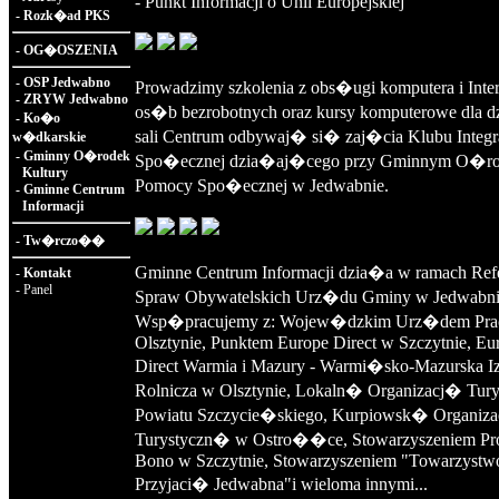
- Punkt Informacji o Unii Europejskiej
-
Rozk�ad PKS
-
OG�OSZENIA
-
OSP Jedwabno
Prowadzimy szkolenia z obs�ugi komputera i Inter
-
ZRYW Jedwabno
os�b bezrobotnych oraz kursy komputerowe dla d
-
Ko�o
sali Centrum odbywaj� si� zaj�cia Klubu Integr
w�dkarskie
-
Gminny O�rodek
Spo�ecznej dzia�aj�cego przy Gminnym O�r
Kultury
Pomocy Spo�ecznej w Jedwabnie.
-
Gminne Centrum
Informacji
-
Tw�rczo��
Gminne Centrum Informacji dzia�a w ramach Ref
-
Kontakt
-
Panel
Spraw Obywatelskich Urz�du Gminy w Jedwabni
Wsp�pracujemy z: Wojew�dzkim Urz�dem Pra
Olsztynie, Punktem Europe Direct w Szczytnie, Eu
Direct Warmia i Mazury - Warmi�sko-Mazurska I
Rolnicza w Olsztynie, Lokaln� Organizacj� Tur
Powiatu Szczycie�skiego, Kurpiowsk� Organiz
Turystyczn� w Ostro��ce, Stowarzyszeniem Pr
Bono w Szczytnie, Stowarzyszeniem "Towarzystw
Przyjaci� Jedwabna"i wieloma innymi...