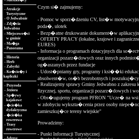
-
Mieszka�cy
Czym si� zajmujemy:
-
Atrakcje
Turystyczne
-
O Jedwabnie
- Pomoc w sporz�dzeniu CV, list�w motywacyjn
-
Zdj�cia
poda�, ulotek
Jedwabna
- Bezp�atne drukowanie dokument�w aplikacyj
-
Miejscowo�ci
w gminie
- OFERTY PRACY (lokalne, krajowe i zagraniczne
-
Ma�ga
EURES)
-
Panorama
- Informacja o programach dotacyjnych dla so�ect
-
Historia
organizacji pozarz�dowych oraz innych podmio
-
Herb
og�aszanych przez fundacje
-
Zabytki
- Udost�pniamy gry, programy i ksi��ki edukacy
-
Ko�cio�y i
kapliczki
absolwent�w, os�b bezrobotnych i poszukuj�cy
- Realizujemy sprawy Gminy Jedwabno z zakresu k
-
Przyroda
-
Jeziora
fizycznej, sportu, organizacji pozarz�dowych i wol
-
Sp�ywy
- Obs�ugujemy program PFRON "Ucze� na wsi 
kajakowe
w zdobyciu wykszta�cenia przez osoby niepe�n
-
�cie�ka
dydaktyczna
zamieszkuj�ce tereny wiejskie"
-
�cie�ka
rowerowa
Prowadzimy:
-
Trasy
rowerowe
- Punkt Informacji Turystycznej
-
Adresy