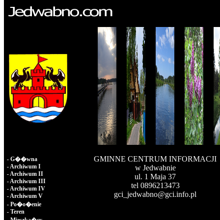
GMINNE CENTRUM INFORMACJI
-
G��wna
-
Archiwum I
w Jedwabnie
-
Archiwum II
ul. 1 Maja 37
-
Archiwum III
tel 0896213473
-
Archiwum IV
gci_jedwabno@gci.info.pl
-
Archiwum V
-
Po�o�enie
-
Teren