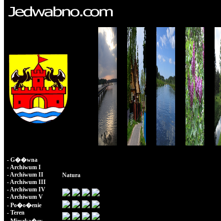
-
G��wna
-
Archiwum I
-
Archiwum II
Natura
-
Archiwum III
-
Archiwum IV
-
Archiwum V
-
Po�o�enie
-
Teren