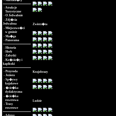
-
Mieszka�cy
-
Atrakcje
Turystyczne
-
O Jedwabnie
-
Zdj�cia
Jedwabna
Zwierz�ta
-
Miejscowo�ci
w gminie
-
Ma�ga
-
Panorama
-
Historia
-
Herb
-
Zabytki
-
Ko�cio�y i
kapliczki
-
Przyroda
Krajobrazy
-
Jeziora
-
Sp�ywy
kajakowe
-
�cie�ka
dydaktyczna
-
�cie�ka
rowerowa
Ludzie
-
Trasy
rowerowe
-
Adresy