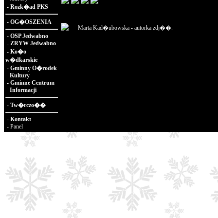
-
Rozk�ad PKS
-
OG�OSZENIA
Marta Kad�ubowska - autorka zdj��.
-
OSP Jedwabno
-
ZRYW Jedwabno
-
Ko�o
w�dkarskie
-
Gminny O�rodek
Kultury
-
Gminne Centrum
Informacji
-
Tw�rczo��
-
Kontakt
-
Panel