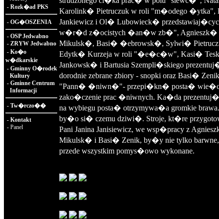
strudzonego ci�ka prac� w polu "siewc�", Nata
-
Rozk�ad PKS
Karolink� Pietruczuk w roli "m�odego �ytka"
Jankiewicz i Ol� Lubowieck� przedstawiaj�cyc
-
OG�OSZENIA
w�r�d z�ocistych �an�w zb�", Agnieszk�
-
OSP Jedwabno
Mikulsk�, Basi� �ebrowsk�, Sylwi� Pietrucz
-
ZRYW Jedwabno
-
Ko�o
Edytk� Kurzeja w roli "�e�c�w", Kasi� Tesk
w�dkarskie
Jankowsk� i Bartusia Szempli�skiego prezentuj
-
Gminny O�rodek
dorodnie zebrane zbiory - snopki oraz Basi� Zenik
Kultury
-
Gminne Centrum
"Pann� �niwn�"- przepi�kn� posta� wie
Informacji
zako�czenie prac �niwnych. Ka�da prezentuj�
-
Tw�rczo��
na wybiegu posta� otrzymywa�a gromkie brawa. 
by�o si� czemu dziwi�. Stroje, kt�re przygo
-
Kontakt
-
Panel
Pani Janina Janisiewicz, we wsp�pracy z Agnies
Mikulsk� i Basi� Zenik, by�y nie tylko barwne,
przede wszystkim pomys�owo wykonane.