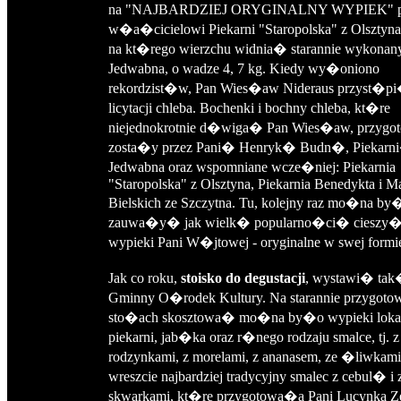
na "NAJBARDZIEJ ORYGINALNY WYPIEK" p
w�a�cicielowi Piekarni "Staropolska" z Olsztyna
na kt�rego wierzchu widnia� starannie wykonan
Jedwabna, o wadze 4, 7 kg. Kiedy wy�oniono
rekordzist�w, Pan Wies�aw Nideraus przyst�p
licytacji chleba. Bochenki i bochny chleba, kt�re
niejednokrotnie d�wiga� Pan Wies�aw, przygo
zosta�y przez Pani� Henryk� Budn�, Piekarn
Jedwabna oraz wspomniane wcze�niej: Piekarnia
"Staropolska" z Olsztyna, Piekarnia Benedykta i M
Bielskich ze Szczytna. Tu, kolejny raz mo�na by
zauwa�y� jak wielk� popularno�ci� cieszy
wypieki Pani W�jtowej - oryginalne w swej formi
Jak co roku,
stoisko do degustacji
, wystawi� ta
Gminny O�rodek Kultury. Na starannie przygoto
sto�ach skosztowa� mo�na by�o wypieki loka
piekarni, jab�ka oraz r�nego rodzaju smalce, tj. z
rodzynkami, z morelami, z ananasem, ze �liwkami
wreszcie najbardziej tradycyjny smalec z cebul� i 
skwarkami, kt�re przygotowa�a Pani Lucynka Ze