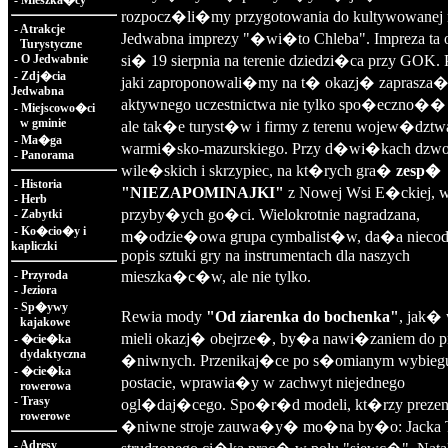
-
Mieszka�cy
rozpocz�li�my przygotowania do kultywowanej n
-
Atrakcje
Jedwabna imprezy "�wi�to Chleba". Impreza ta
Turystyczne
-
O Jedwabnie
si� 19 sierpnia na terenie dziedzi�ca przy GOK.
-
Zdj�cia
jaki zaproponowali�my na t� okazj� zaprasza�
Jedwabna
aktywnego uczestnictwa nie tylko spo�eczno��
-
Miejscowo�ci
w gminie
ale tak�e turyst�w i firmy z terenu wojew�dztw
-
Ma�ga
warmi�sko-mazurskiego. Przy d�wi�kach dz
-
Panorama
wile�skich i skrzypiec, na kt�rych gra�
zesp�
-
Historia
"NIEZAPOMINAJKI"
z Nowej Wsi E�ckiej, 
-
Herb
przyby�ych go�ci. Wielokrotnie nagradzana,
-
Zabytki
-
Ko�cio�y i
m�odzie�owa grupa cymbalist�w, da�a niecod
kapliczki
popis sztuki gry na instrumentach dla naszych
-
Przyroda
mieszka�c�w, ale nie tylko.
-
Jeziora
-
Sp�ywy
Rewia mody
"Od ziarenka do bochenka"
, jak�
kajakowe
mieli okazj� obejrze�, by�a nawi�zaniem do p
-
�cie�ka
dydaktyczna
�niwnych. Przenikaj�ce po s�omianym wybieg
-
�cie�ka
postacie, wprawia�y w zachwyt niejednego
rowerowa
-
Trasy
ogl�daj�cego. Spo�r�d modeli, kt�rzy prezen
rowerowe
�niwne stroje zauwa�y� mo�na by�o: Jacka T
-
Adresy