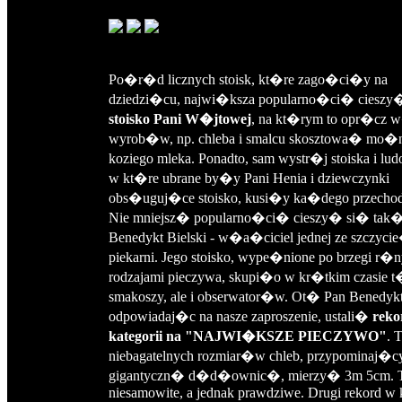
Po�r�d licznych stoisk, kt�re zago�ci�y na
dziedzi�cu, najwi�ksza popularno�ci� cieszy
stoisko Pani W�jtowej
, na kt�rym to opr�cz 
wyrob�w, np. chleba i smalcu skosztowa� mo
koziego mleka. Ponadto, sam wystr�j stoiska i lud
w kt�re ubrane by�y Pani Henia i dziewczynki
obs�uguj�ce stoisko, kusi�y ka�dego przecho
Nie mniejsz� popularno�ci� cieszy� si� tak�
Benedykt Bielski - w�a�ciciel jednej ze szczyci
piekarni. Jego stoisko, wype�nione po brzegi r�
rodzajami pieczywa, skupi�o w kr�tkim czasie 
smakoszy, ale i obserwator�w. Ot� Pan Benedykt
odpowiadaj�c na nasze zaproszenie, ustali�
reko
kategorii na "NAJWI�KSZE PIECZYWO"
. 
niebagatelnych rozmiar�w chleb, przypominaj�c
gigantyczn� d�d�ownic�, mierzy� 3m 5cm. 
niesamowite, a jednak prawdziwe. Drugi rekord w k