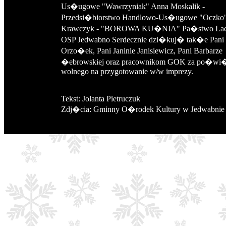
Us�ugowe "Wawrzyniak" Anna Moskalik -
Przedsi�biorstwo Handlowo-Us�ugowe "Oczko"
Krawczyk - "BOROWA KU�NIA" Pa�stwo Lac
OSP Jedwabno Serdecznie dzi�kuj� tak�e Pani
Orzo�ek, Pani Janinie Janisiewicz, Pani Barbarze
�ebrowskiej oraz pracownikom GOK za po�wi
wolnego na przygotowanie w/w imprezy.
Tekst: Jolanta Pietruczuk
Zdj�cia: Gminny O�rodek Kultury w Jedwabnie