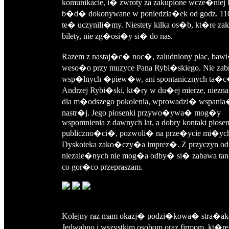
komunikacie, i� zwroty za zakupione wcze�niej b
b�d� dokonywane w poniedzia�ek od godz. 110
te� uczynili�my. Niestety kilka os�b, kt�re z
bilety, nie zg�osi�y si� do nas.
Razem z nastaj�c� noc�, zaludniony plac, baw
weso�o przy muzyce Pana Rybi�skiego. Nie zab
wsp�lnych �piew�w, ani spontanicznych ta�
Andrzej Rybi�ski, kt�ry w du�ej mierze, niez
dla m�odszego pokolenia, wprowadzi� wspani
nastr�j. Jego piosenki przywo�ywa� mog�y
wspomnienia z dawnych lat, a dobry kontakt piosen
publiczno�ci�, pozwoli� na prze�ycie mi�ych
Dyskoteka zako�czy�a imprez�. Z przyczyn od
niezale�nych nie mog�a odby� si� zabawa tane
co gor�co przepraszam.
Kolejny raz mam okazj� podzi�kowa� stra�a
Jedwabno i wszystkim osobom oraz firmom, kt�re