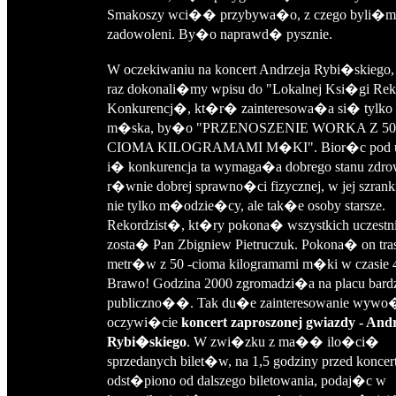
Smakoszy wci�� przybywa�o, z czego byli�m
zadowoleni. By�o naprawd� pysznie.
W oczekiwaniu na koncert Andrzeja Rybi�skiego,
raz dokonali�my wpisu do "Lokalnej Ksi�gi R
Konkurencj�, kt�r� zainteresowa�a si� tyl
m�ska, by�o "PRZENOSZENIE WORKA Z 50
CIOMA KILOGRAMAMI M�KI". Bior�c pod 
i� konkurencja ta wymaga�a dobrego stanu zdrow
r�wnie dobrej sprawno�ci fizycznej, w jej szrank
nie tylko m�odzie�cy, ale tak�e osoby starsze.
Rekordzist�, kt�ry pokona� wszystkich uczest
zosta� Pan Zbigniew Pietruczuk. Pokona� on tr
metr�w z 50 -cioma kilogramami m�ki w czasie 
Brawo! Godzina 2000 zgromadzi�a na placu bard
publiczno��. Tak du�e zainteresowanie wyw
oczywi�cie
koncert zaproszonej gwiazdy - And
Rybi�skiego
. W zwi�zku z ma�� ilo�ci�
sprzedanych bilet�w, na 1,5 godziny przed koncer
odst�piono od dalszego biletowania, podaj�c w