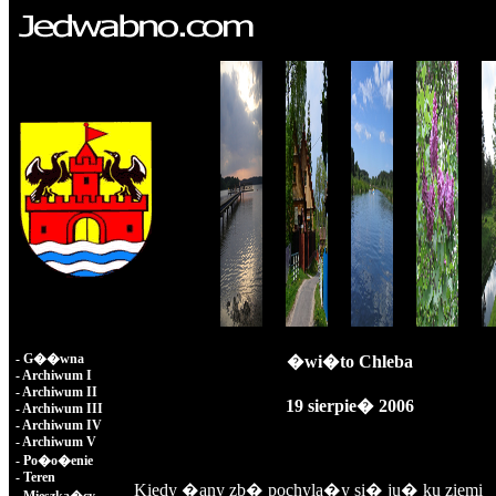
-
G��wna
�wi�to Chleba
-
Archiwum I
-
Archiwum II
19 sierpie� 2006
-
Archiwum III
-
Archiwum IV
-
Archiwum V
-
Po�o�enie
-
Teren
Kiedy �any zb� pochyla�y si� ju� ku ziemi