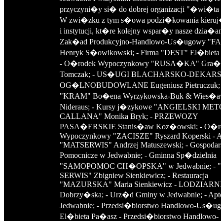
przyczyni�y si� do dobrej organizacji "�wi�ta 
W zwi�zku z tym s�owa podzi�kowania kieruj
i instytucji, kt�re kolejny wspar�y nasze dzia�an
Zak�ad Produkcyjno-Handlowo-Us�ugowy "F
Henryk S�owikowski; - Firma "DEST" El�bieta 
- O�rodek Wypoczynkowy "RUSA�KA" Gra�
Tomczak; - US�UGI BLACHARSKO-DEKARS
OG�LNOBUDOWLANE Eugeniusz Pietruczuk; -
"KRAM" Bo�ena Wyrzykowska-Buk & Wies�
Nideraus; - Kursy j�zykowe "ANGIELSKI M
CALLANA" Monika Bryk; - PRZEWOZY
PASA�ERSKIE Stanis�aw Koz�owski; - O�r
Wypoczynkowy "ZACISZE" Ryszard Koperski - A
"MATSERWIS" Andrzej Matuszewski; - Gospodar
Pomocnicze w Jedwabnie; - Gminna Sp�dzielnia
"SAMOPOMOC CH�OPSKA" w Jedwabnie; - 
SERWIS" Zbigniew Sienkiewicz; - Restauracja
"MAZURSKA" Maria Sienkiewicz - LODZIARNI
Dobrzy�ska; - Urz�d Gminy w Jedwabnie; - Apt
Jedwabnie; - Przedsi�biorstwo Handlowo-Us�u
El�bieta Pa�asz - Przedsi�biorstwo Handlowo-