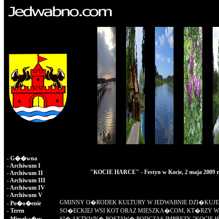
-
G��wna
-
Archiwum I
"KOCIE HARCE" - Festyn w Kocie, 2 maja 2009 r
-
Archiwum II
-
Archiwum III
-
Archiwum IV
-
Archiwum V
GMINNY O�RODEK KULTURY W JEDWABNIE DZI�KUJE
-
Po�o�enie
-
Teren
SO�ECKIEJ WSI KOT ORAZ MIESZKA�COM, KT�RZY 