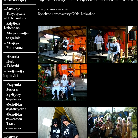
-
Mieszka�cy
SI� AKTYWN� POSTAW� PODCZAS IMPREZY "KOCIE H
-
Atrakcje
Z wyrazami szacunku
Turystyczne
Dyrektor i pracownicy GOK Jedwabno
-
O Jedwabnie
-
Zdj�cia
Jedwabna
-
Miejscowo�ci
w gminie
-
Ma�ga
-
Panorama
-
Historia
-
Herb
-
Zabytki
-
Ko�cio�y i
kapliczki
-
Przyroda
-
Jeziora
-
Sp�ywy
kajakowe
-
�cie�ka
dydaktyczna
-
�cie�ka
rowerowa
-
Trasy
rowerowe
-
Adresy