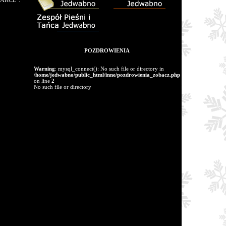
ARCE".
POZDROWIENIA
Warning
: mysql_connect(): No such file or directory in
/home/jedwabno/public_html/inne/pozdrowienia_zobacz.php
on line
2
No such file or directory