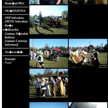
-
Rozk�ad PKS
-
OG�OSZENIA
-
OSP Jedwabno
-
ZRYW Jedwabno
-
Ko�o
w�dkarskie
-
Gminny O�rodek
Kultury
-
Gminne Centrum
Informacji
-
Tw�rczo��
-
Kontakt
-
Panel