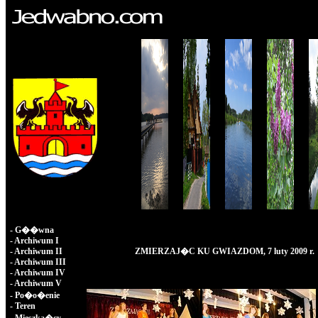
-
G��wna
-
Archiwum I
-
Archiwum II
ZMIERZAJ�C KU GWIAZDOM, 7 luty 2009 r.
-
Archiwum III
-
Archiwum IV
-
Archiwum V
-
Po�o�enie
-
Teren