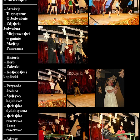
-
Mieszka�cy
-
Atrakcje
Turystyczne
-
O Jedwabnie
-
Zdj�cia
Jedwabna
-
Miejscowo�ci
w gminie
-
Ma�ga
-
Panorama
-
Historia
-
Herb
-
Zabytki
-
Ko�cio�y i
kapliczki
-
Przyroda
-
Jeziora
-
Sp�ywy
kajakowe
-
�cie�ka
dydaktyczna
-
�cie�ka
rowerowa
-
Trasy
rowerowe
-
Adresy