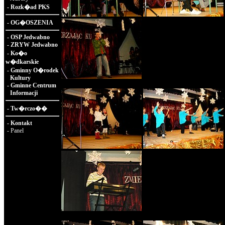
-
Rozk�ad PKS
-
OG�OSZENIA
-
OSP Jedwabno
-
ZRYW Jedwabno
-
Ko�o
w�dkarskie
-
Gminny O�rodek
Kultury
-
Gminne Centrum
Informacji
-
Tw�rczo��
-
Kontakt
-
Panel