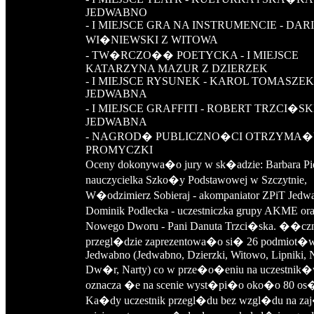
JEDWABNO
- I MIEJSCE GRA NA INSTRUMENCIE - DAR
WI�NIEWSKI Z WITOWA
- TW�RCZO�� POETYCKA - I MIEJSCE
KATARZYNA MAZUR Z DZIERZEK
- I MIEJSCE RYSUNEK - KAROL TOMASZEK
JEDWABNA
- I MIEJSCE GRAFFITI - ROBERT TRZCI�SK
JEDWABNA
- NAGROD� PUBLICZNO�CI OTRZYMA�
PROMYCZKI
Oceny dokonywa�o jury w sk�adzie: Barbara Pie
nauczycielka Szko�y Podstawowej w Szczytnie,
W�odzimierz Sobieraj - akompaniator ZPiT Jedw
Dominik Podlecka - uczestniczka grupy AKME or
Nowego Dworu - Pani Danuta Trzci�ska. ��czn
przegl�dzie zaprezentowa�o si� 26 podmiot�w
Jedwabno (Jedwabno, Dzierzki, Witowo, Lipniki,
Dw�r, Narty) co w prze�o�eniu na uczestnik
oznacza �e na scenie wyst�pi�o oko�o 80 os
Ka�dy uczestnik przegl�du bez wzgl�du na za