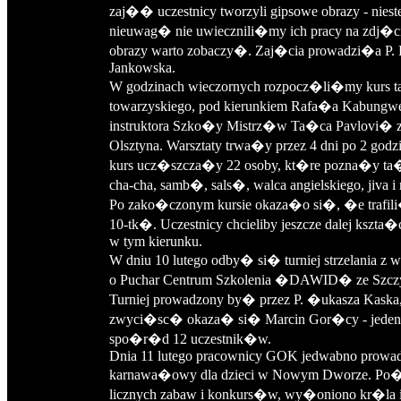
zaj�� uczestnicy tworzyli gipsowe obrazy - nieste
nieuwag� nie uwiecznili�my ich pracy na zdj�ci
obrazy warto zobaczy�. Zaj�cia prowadzi�a P. 
Jankowska.
W godzinach wieczornych rozpocz�li�my kurs 
towarzyskiego, pod kierunkiem Rafa�a Kabungwe
instruktora Szko�y Mistrz�w Ta�ca Pavlovi� 
Olsztyna. Warsztaty trwa�y przez 4 dni po 2 godz
kurs ucz�szcza�y 22 osoby, kt�re pozna�y ta�
cha-cha, samb�, sals�, walca angielskiego, jiva 
Po zako�czonym kursie okaza�o si�, �e trafi
10-tk�. Uczestnicy chcieliby jeszcze dalej kszta
w tym kierunku.
W dniu 10 lutego odby� si� turniej strzelania z 
o Puchar Centrum Szkolenia �DAWID� ze Szczy
Turniej prowadzony by� przez P. �ukasza Kaska,
zwyci�sc� okaza� si� Marcin Gor�cy - jeden
spo�r�d 12 uczestnik�w.
Dnia 11 lutego pracownicy GOK jedwabno prowadz
karnawa�owy dla dzieci w Nowym Dworze. P
licznych zabaw i konkurs�w, wy�oniono kr�la 