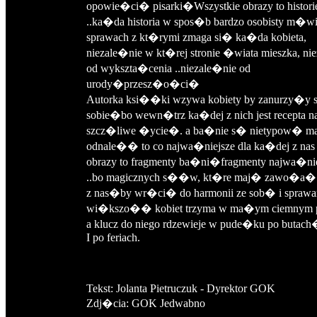
opowie�ci� pisarki�Wszystkie obrazy to historie
..ka�da historia w spos�b bardzo osobisty m�wi
sprawach z kt�rymi zmaga si� ka�da kobieta,
niezale�nie w kt�rej stronie �wiata mieszka, ni
od wykszta�cenia ..niezale�nie od
urody�przesz�o�ci�
Autorka ksi��ki wzywa kobiety by zanurzy�y 
sobie�bo wewn�trz ka�dej z nich jest recepta n
szcz�liwe �ycie�. a ba�nie s� nietypow� m
odnale�� to co najwa�niejsze dla ka�dej z na
obrazy to fragmenty ba�ni�fragmenty najwa�ni
..bo magicznych s��w, kt�re maj� zawo�a
z nas�by wr�ci� do harmonii ze sob� i sprawa
wi�kszo�� kobiet trzyma w ma�ym ciemnym po
a klucz do niego rdzewieje w pude�ku po butach
I po feriach.
Tekst: Jolanta Pietruczuk - Dyrektor GOK
Zdj�cia: GOK Jedwabno