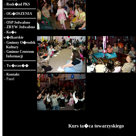
-
Rozk�ad PKS
-
OG�OSZENIA
-
OSP Jedwabno
-
ZRYW Jedwabno
-
Ko�o
w�dkarskie
-
Gminny O�rodek
Kultury
-
Gminne Centrum
Informacji
-
Tw�rczo��
-
Kontakt
-
Panel
Kurs ta�ca towarzyskiego