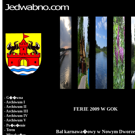
-
G��wna
-
Archiwum I
-
Archiwum II
FERIE 2009 W GOK
-
Archiwum III
-
Archiwum IV
-
Archiwum V
-
Po�o�enie
-
Teren
Bal karnawa�owy w Nowym Dworze