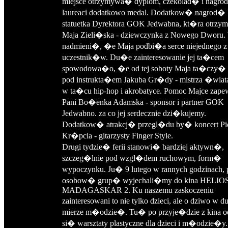
miejsce otrzymywa� dyplom, czekolad� i nagro
laureaci dodatkowo medal. Dodatkow� nagrod
statuetka Dyrektora GOK Jedwabna, kt�ra otrz
Maja Zieli�ska - dziewczynka z Nowego Dworu.
nadmieni�, �e Maja podbi�a serce niejednego z
uczestnik�w. Du�e zainteresowanie jej ta�cem
spowodowa�o, �e od tej soboty Maja ta�czy�
pod instrukta�em Jakuba Gr�dy - mistrza �wiata
w ta�cu hip-hop i akrobatyce. Pomoc Majce zap
Pani Bo�enka Adamska - sponsor i partner GOK
Jedwabno. za co jej serdecznie dzi�kujemy.
Dodatkow� atrakcj� przegl�du by� koncert Pio
Kr�pcia - gitarzysty Finger Style.
Drugi tydzie� ferii stanowi� bardziej aktywn�,
szczeg�lnie pod wzgl�dem ruchowym, form�
wypoczynku. Ju� 9 lutego w rannych godzinach, 
osobow� grup� wyjechali�my do kina HELIOS 
MADAGASKAR 2. Ku naszemu zaskoczeniu
zainteresowani to nie tylko dzieci, ale o dziwo w 
mierze m�odzie�. Tu� po przyje�dzie z kina
si� warsztaty plastyczne dla dzieci i m�odzie�y