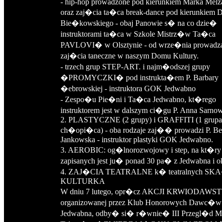
- hip-hop prowadzone pod kierunkiem Marka Melz
oraz zaj�cia ta�ca break-dance pod kierunkiem 
Bie�kowskiego - obaj Panowie s� na co dzie�
instruktorami ta�ca w Szkole Mistrz�w Ta�ca
PAVLOVI� w Olsztynie - od wrze�nia prowadz
zaj�cia taneczne w naszym Domu Kultury.
- trzech grup STEP-ART. i najm�odszej grupy
�PROMYCZKI� pod instrukta�em P. Barbary
�ebrowskiej - instruktora GOK Jedwabno
- Zespo�u Pie�ni i Ta�ca Jedwabno, kt�rego
instruktorem jest w dalszym ci�gu P. Anna Sarno
2. PLASTYCZNE (2 grupy) i GRAFFITI (1 grupa
ch�opi�ca) - oba rodzaje zaj�� prowadzi P. Be
Jankowska - instruktor plastyki GOK Jedwabno.
3. AEROBIC: og�lnorozwojowy i step, na kt�ry
zapisanych jest ju� ponad 30 pa� z Jedwabna i o
4. ZAJ�CIA TEATRALNE k� teatralnych SK
KULTURKA
W dniu 7 lutego, opr�cz AKCJI KRWIODAWS
organizowanej przez Klub Honorowych Dawc�w
Jedwabna, odby� si� r�wnie� III Przegl�d 