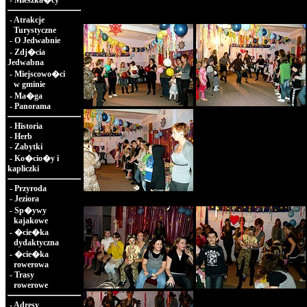
-
Mieszka�cy
-
Atrakcje
Turystyczne
-
O Jedwabnie
-
Zdj�cia
Jedwabna
-
Miejscowo�ci
w gminie
-
Ma�ga
-
Panorama
-
Historia
-
Herb
-
Zabytki
-
Ko�cio�y i
kapliczki
-
Przyroda
-
Jeziora
-
Sp�ywy
kajakowe
-
�cie�ka
dydaktyczna
-
�cie�ka
rowerowa
-
Trasy
rowerowe
-
Adresy