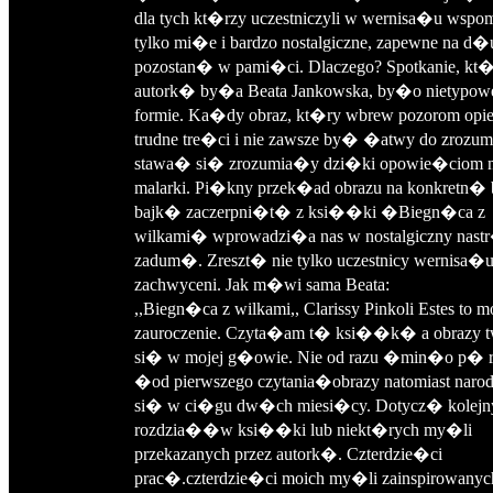
dla tych kt�rzy uczestniczyli w wernisa�u wspom
tylko mi�e i bardzo nostalgiczne, zapewne na d
pozostan� w pami�ci. Dlaczego? Spotkanie, kt
autork� by�a Beata Jankowska, by�o nietypow
formie. Ka�dy obraz, kt�ry wbrew pozorom op
trudne tre�ci i nie zawsze by� �atwy do zrozumi
stawa� si� zrozumia�y dzi�ki opowie�ciom n
malarki. Pi�kny przek�ad obrazu na konkretn
bajk� zaczerpni�t� z ksi��ki �Biegn�ca z
wilkami� wprowadzi�a nas w nostalgiczny nastr
zadum�. Zreszt� nie tylko uczestnicy wernisa�u
zachwyceni. Jak m�wi sama Beata:
,,Biegn�ca z wilkami,, Clarissy Pinkoli Estes to m
zauroczenie. Czyta�am t� ksi��k� a obrazy 
si� w mojej g�owie. Nie od razu �min�o p� r
�od pierwszego czytania�obrazy natomiast naro
si� w ci�gu dw�ch miesi�cy. Dotycz� kolejn
rozdzia��w ksi��ki lub niekt�rych my�li
przekazanych przez autork�. Czterdzie�ci
prac�.czterdzie�ci moich my�li zainspirowanyc