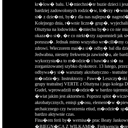
kr�low� balu. U�miechni�te buzie dzieci i jes
bardziej zadowolonych rodzic�w, kt�rzy r�wni
si� z dzie�mi, by�y dla nas najlepsz� nagrod
Kolejnego dnia, r�wnie liczn� grup�, wyjecha
Olsztyna na lodowisko. �miechu by�o co nie mia
okaza�o si�, �e co niekt�rzy zapomnieli jak si
porusza�. Jednak mimo wszystko wr�cili�my cal
zdrowi. Wieczorem mai�a si� odby� bal dla dzie
Jedwabna, niestety frekwencja zawiod�a, ale bar
wykorzysta�a to m�odzie� i bawi�a si� na
zorganizowanej szybko dyskotece. 13 lutego, przez
odbywa�y si� warsztaty akrobatyczno - teatralne
m�odzie�y. Instruktorzy - Pawe� Leszczy�ski -
grupy teatralnej VERTE z Olsztyna i jego kolega 
Gudel, wprowadzili m�odzie� w bardzo tajemni
�wiat jakim jest aktorstwo. Poprzez splot �wicz
akrobatycznych, emisji g�osu, element�w �pie
archaicznego czy tworzenia etiud, m�odzie� s
bardzo aktywnie czas.
Fina�em ferii by� wernisa� prac Beaty Jankowsk
�BIEGN�CA Z WILKAMI�. Frekwencja �redni