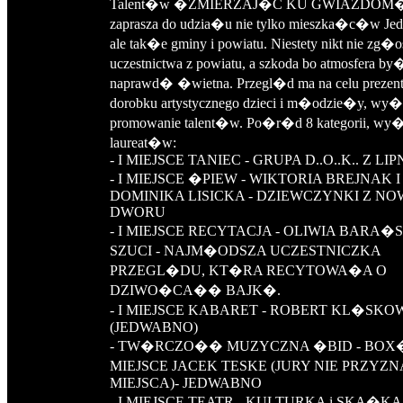
Talent�w �ZMIERZAJ�C KU GWIAZDOM�,
zaprasza do udzia�u nie tylko mieszka�c�w Je
ale tak�e gminy i powiatu. Niestety nikt nie zg�
uczestnictwa z powiatu, a szkoda bo atmosfera by
naprawd� �wietna. Przegl�d ma na celu prezen
dorobku artystycznego dzieci i m�odzie�y, wy�o
promowanie talent�w. Po�r�d 8 kategorii, wy
laureat�w:
- I MIEJSCE TANIEC - GRUPA D..O..K.. Z LIP
- I MIEJSCE �PIEW - WIKTORIA BREJNAK I
DOMINIKA LISICKA - DZIEWCZYNKI Z N
DWORU
- I MIEJSCE RECYTACJA - OLIWIA BARA�
SZUCI - NAJM�ODSZA UCZESTNICZKA
PRZEGL�DU, KT�RA RECYTOWA�A O
DZIWO�CA�� BAJK�.
- I MIEJSCE KABARET - ROBERT KL�SKO
(JEDWABNO)
- TW�RCZO�� MUZYCZNA �BID - BOX� 
MIEJSCE JACEK TESKE (JURY NIE PRZYZN
MIEJSCA)- JEDWABNO
- I MIEJSCE TEATR - KULTURKA i SKA�KA 