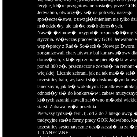
feryjne, kt�re przygotowane zosta�y przez GOK
Jedwabno, otworzy�y si� na potrzeby naszego
spo�ecze�stwa, z uwzgl�dnieniem nie tylko dzie
m�odzie�y, ale tak�e os�b doros�ych.
Nasz� �zimow� przygod� rozpocz�li�my 3
stycznia. W�wczas pracownicy GOK Jedwabno 
wsp�pracy z Rad� So�eck� Nowego Dworu,
zorganizowali charytatywny bal karnawa�owy dl
doros�ych, z kt�rego zebrane pieni��ki w wy
ponad 800 z�. przeznaczone zostan� na remont 
wiejskiej. Licznie zebrani, jak na tak ma�� sal�
uczestnicy balu, wykazali si� doskona�ym kuns
tanecznym, jak te� wokalnym. Dodatkowe atrakcj
odnosi�y si� do konkurs�w i zabaw muzycznyc
kt�rych szranki stawali zar�wno m�odsi wiekiem
starsi. Zabawa by�a przednia.
Pierwszy tydzie� ferii, tj. od 2 do 7 lutego uwz
tradycyjne sta�e formy pracy GOK Jedwabno, k
uczestnicy systematycznie ucz�szczaj� na zaj�c
1. TANECZNE: