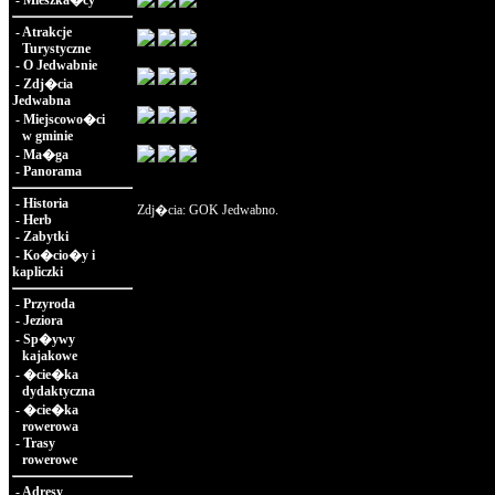
-
Mieszka�cy
-
Atrakcje
Turystyczne
-
O Jedwabnie
-
Zdj�cia
Jedwabna
-
Miejscowo�ci
w gminie
-
Ma�ga
-
Panorama
-
Historia
Zdj�cia: GOK Jedwabno.
-
Herb
-
Zabytki
-
Ko�cio�y i
kapliczki
-
Przyroda
-
Jeziora
-
Sp�ywy
kajakowe
-
�cie�ka
dydaktyczna
-
�cie�ka
rowerowa
-
Trasy
rowerowe
-
Adresy