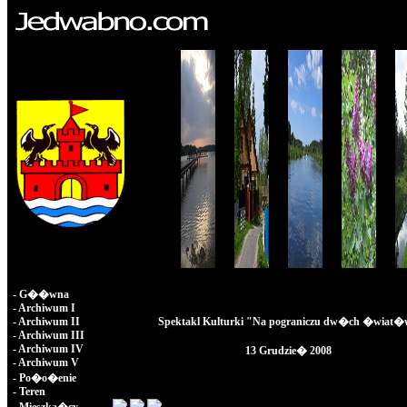
-
G��wna
-
Archiwum I
-
Archiwum II
Spektakl Kulturki "Na pograniczu dw�ch �wiat
-
Archiwum III
-
Archiwum IV
13 Grudzie� 2008
-
Archiwum V
-
Po�o�enie
-
Teren