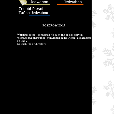
POZDROWIENIA
Warning
: mysql_connect(): No such file or directory in
/home/jedwabno/public_html/inne/pozdrowienia_zobacz.php
on line
2
No such file or directory