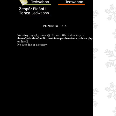
POZDROWIENIA
Warning
: mysql_connect(): No such file or directory in
/home/jedwabno/public_html/inne/pozdrowienia_zobacz.php
on line
2
No such file or directory