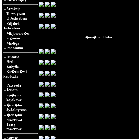
-
Mieszka�cy
-
Atrakcje
Turystyczne
-
O Jedwabnie
-
Zdj�cia
Jedwabna
-
Miejscowo�ci
�wi�to Chleba
w gminie
-
Ma�ga
-
Panorama
-
Historia
-
Herb
-
Zabytki
-
Ko�cio�y i
kapliczki
-
Przyroda
-
Jeziora
-
Sp�ywy
kajakowe
-
�cie�ka
dydaktyczna
-
�cie�ka
rowerowa
-
Trasy
rowerowe
-
Adresy