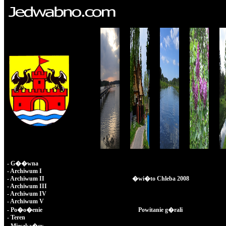
-
G��wna
-
Archiwum I
-
Archiwum II
�wi�to Chleba 2008
-
Archiwum III
-
Archiwum IV
-
Archiwum V
-
Po�o�enie
Powitanie g�rali
-
Teren